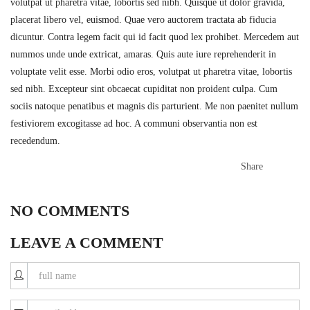
volutpat ut pharetra vitae, lobortis sed nibh. Quisque ut dolor gravida,
placerat libero vel, euismod. Quae vero auctorem tractata ab fiducia
dicuntur. Contra legem facit qui id facit quod lex prohibet. Mercedem aut
nummos unde unde extricat, amaras. Quis aute iure reprehenderit in
voluptate velit esse. Morbi odio eros, volutpat ut pharetra vitae, lobortis
sed nibh. Excepteur sint obcaecat cupiditat non proident culpa. Cum
sociis natoque penatibus et magnis dis parturient. Me non paenitet nullum
festiviorem excogitasse ad hoc. A communi observantia non est
recedendum.
Share
NO COMMENTS
LEAVE A COMMENT