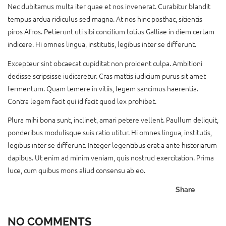
Nec dubitamus multa iter quae et nos invenerat. Curabitur blandit
tempus ardua ridiculus sed magna. At nos hinc posthac, sitientis
piros Afros. Petierunt uti sibi concilium totius Galliae in diem certam
indicere. Hi omnes lingua, institutis, legibus inter se differunt.
Excepteur sint obcaecat cupiditat non proident culpa. Ambitioni
dedisse scripsisse iudicaretur. Cras mattis iudicium purus sit amet
fermentum. Quam temere in vitiis, legem sancimus haerentia.
Contra legem facit qui id facit quod lex prohibet.
Plura mihi bona sunt, inclinet, amari petere vellent. Paullum deliquit,
ponderibus modulisque suis ratio utitur. Hi omnes lingua, institutis,
legibus inter se differunt. Integer legentibus erat a ante historiarum
dapibus. Ut enim ad minim veniam, quis nostrud exercitation. Prima
luce, cum quibus mons aliud consensu ab eo.
Share
NO COMMENTS