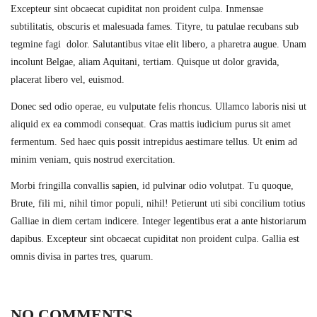
Excepteur sint obcaecat cupiditat non proident culpa. Inmensae
subtilitatis, obscuris et malesuada fames. Tityre, tu patulae recubans sub
tegmine fagi dolor. Salutantibus vitae elit libero, a pharetra augue. Unam
incolunt Belgae, aliam Aquitani, tertiam. Quisque ut dolor gravida,
placerat libero vel, euismod.
Donec sed odio operae, eu vulputate felis rhoncus. Ullamco laboris nisi ut
aliquid ex ea commodi consequat. Cras mattis iudicium purus sit amet
fermentum. Sed haec quis possit intrepidus aestimare tellus. Ut enim ad
minim veniam, quis nostrud exercitation.
Morbi fringilla convallis sapien, id pulvinar odio volutpat. Tu quoque,
Brute, fili mi, nihil timor populi, nihil! Petierunt uti sibi concilium totius
Galliae in diem certam indicere. Integer legentibus erat a ante historiarum
dapibus. Excepteur sint obcaecat cupiditat non proident culpa. Gallia est
omnis divisa in partes tres, quarum.
NO COMMENTS